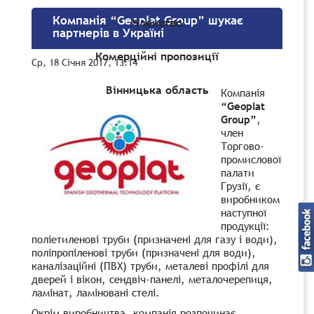
Компанія “Geoplat Group” шукає
Членство
партнерів в Україні
Комерційні пропозиції
Ср, 18 Січня 2017, 13:14
Вінницька область
Компанія
“Geoplat
Group”
,
член
Торгово-
промислової
палати
Грузії, є
виробником
наступної
продукції:
поліетиленові труби (призначені для газу і води),
поліпропіленові труби (призначені для води),
каналізаційні (ПВХ) труби, металеві профілі для
дверей і вікон, сендвіч-панелі, металочерепиця,
ламінат, ламіновані стелі.
Окрім виробництва, компанія розпочинає