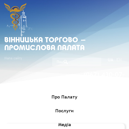
ВIННИЦЬКА ТОРГОВО -
ПРОМИСЛОВА ПАЛАТА
Мапа сайту
UA
EN
(067) 430-07-
05
Про Палату
Послуги
Головна
»
Комерційні пропозиції
»
Компанія "Geoplat Group"
шукає партнерів в Україні
Медіа