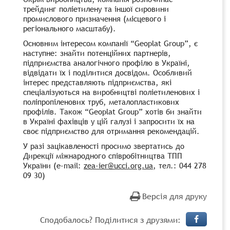
трейдинг поліетилену та іншої сировини
промислового призначення (місцевого і
регіонального масштабу).
Основним інтересом компанії “Geoplat Group”, є
наступне: знайти потенційних партнерів,
підприємства аналогічного профілю в Україні,
відвідати їх і поділитися досвідом. Особливий
інтерес представляють підприємства, які
спеціалізуються на виробництві поліетиленових і
поліпропіленових труб, металопластикових
профілів. Також “Geoplat Group” хотів би знайти
в Україні фахівців у цій галузі і запросити їх на
своє підприємство для отримання рекомендацій.
У разі зацікавленості просимо звертатись до
Дирекції міжнародного співробітництва ТПП
України (e-mail:
zea-ier@ucci.org.ua
, тел.: 044 278
09 30)
Версія для друку
Сподобалось? Поділитися з друзями: