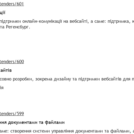
/tenders/601
ції
ідтримки онлайн-комунікації на вебсайті, а саме: підтримка, 
та Регенсбург.
/tenders/600
айтів
овно розробки, зокрема дизайну та підтримки вебсайтів для пот
ія
/tenders/599
іння документами та файлами
саме: створення системи управління документами та файлами, 