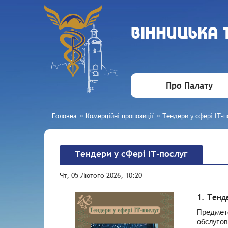
ВIННИЦЬКА
Про Палату
Головна
»
Комерційні пропозиції
»
Тендери у сфері ІТ-п
Тендери у сфері ІТ-послуг
Чт, 05 Лютого 2026, 10:20
1. Тенд
Предмето
обслугов