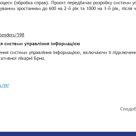
оцеси (обробка справ). Проєкт передбачає розробку системи у
ікуваним зростанням до 600 на 2-й рік та 1000 на 3-й рік, післ
/tenders/598
я системи управління інформацією
ння системи управління інформацією, включаючи її підключен
ативної лікарні Брно.
rs/597
Сподоб