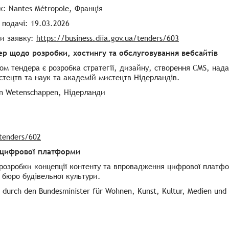
: Nantes Métropole, Франція
подачі: 19.03.2026
ти заявку:
https://business.diia.gov.ua/tenders/603
ер щодо розробки, хостингу та обслуговування вебсайтів
м тендера є розробка стратегії, дизайну, створення CMS, над
стецтв та наук та академій мистецтв Нідерландів.
an Wetenschappen, Нідерланди
/tenders/602
 цифрової платформи
розробки концепції контенту та впровадження цифрової платфо
бюро будівельної культури.
 durch den Bundesminister für Wohnen, Kunst, Kultur, Medien und 