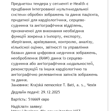
Предметом тендера у сегменті e-Health є
придбання інтегрованої мультимодальної
системи обробки зображень та даних пацієнта,
придатної для кардіологічних, серцево-
судинних та ангіографічних відділень,
призначеної для виконання необхідних
функцій зокрема з імпорту, експорту,
зберігання, архівування, контролю, аналізу,
кількісної оцінки, звітності та управління
базами даних цифрових медичних зображень,
необроблених (RAW) даних із серцево-
судинних або ангіографічних модальностей,
реконструкцій та інших кардіологічно та
ангіографічно релевантних записів зображень
та даних.
Замовник: Krajská nemocnice T. Bati, a. s., Чехія
Дедлайн подачі: 29.12.2025
Вартість: 516669 євро
Надіслати заявку:
https://business.diia.gov.ua/tenders/657