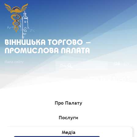
ВIННИЦЬКА ТОРГОВО -
ПРОМИСЛОВА ПАЛАТА
Мапа сайту
UA
EN
(067) 430-07-
05
Про Палату
Послуги
Головна
»
Комерційні пропозиції
»
Тендери у сфері ІТ-послуг
Медіа