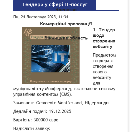
Тендери у сфері ІТ-послуг
Членство
Пн, 24 Листопада 2025, 11:34
Комерційні пропозиції
1. Тендер
щодо
Вінницька область
створення
вебсайту
Предметом
тендера є
створення
нового
вебсайту
для
муніципалітету Монферланд, включаючи систему
управління контентом (CMS).
Замовник: Gemeente Montferland, Нідерланди
Дедлайн подачі: 19.12.2025
Вартість: 300000 євро
Надіслати заявку: