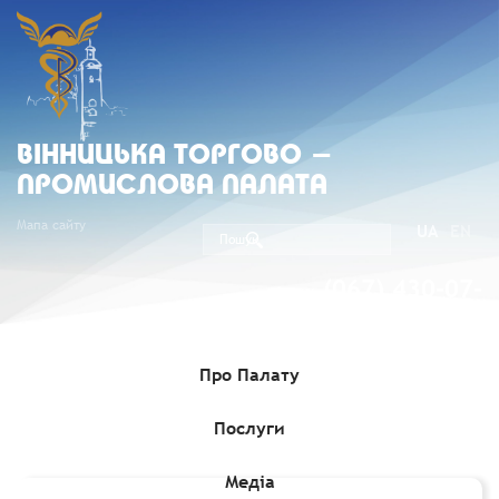
ВIННИЦЬКА ТОРГОВО -
ПРОМИСЛОВА ПАЛАТА
Мапа сайту
UA
EN
(067) 430-07-
05
Про Палату
Послуги
Головна
»
Комерційні пропозиції
»
Тендер щодо постачання
контейнерів
Медіа