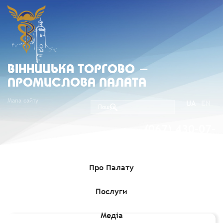
ВIННИЦЬКА ТОРГОВО -
ПРОМИСЛОВА ПАЛАТА
Мапа сайту
UA
EN
(067) 430-07-
05
Про Палату
Послуги
Головна
»
Комерційні пропозиції
»
Тендери у секторі
машинобудування для харчової промисловості
Медіа