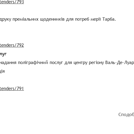
/tenders/793
друку преміальних щоденників для потреб мерії Тарба.
/tenders/792
луг
надання поліграфічний послуг для центру регіону Валь-Де-Луар
ція
/tenders/791
Сподоб