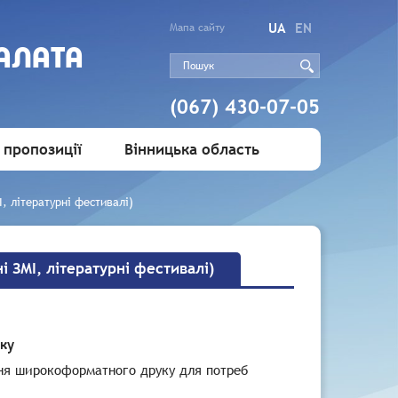
UA
EN
Мапа сайту
АЛАТА
(067) 430-07-05
 пропозиції
Вінницька область
, літературні фестивалі)
 ЗМІ, літературні фестивалі)
ку
ння широкоформатного друку для потреб