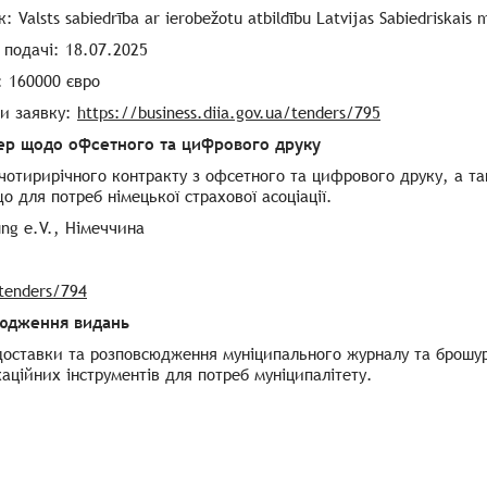
 Valsts sabiedrība ar ierobežotu atbildību Latvijas Sabiedriskais 
подачі: 18.07.2025
: 160000 євро
ти заявку:
https://business.diia.gov.ua/tenders/795
ер щодо офсетного та цифрового друку
чотирирічного контракту з офсетного та цифрового друку, а та
о для потреб німецької страхової асоціації.
ung e.V., Німеччина
/tenders/794
сюдження видань
доставки та розповсюдження муніципального журналу та брошур,
аційних інструментів для потреб муніципалітету.