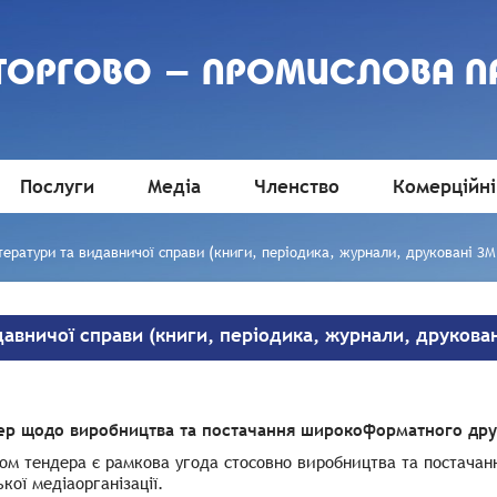
 ТОРГОВО - ПРОМИСЛОВА П
Послуги
Медіа
Членство
Комерційні
тератури та видавничої справи (книги, періодика, журнали, друковані ЗМІ
давничої справи (книги, періодика, журнали, друковані
ер щодо виробництва та постачання широкоформатного дру
ом тендера є рамкова угода стосовно виробництва та постача
кої медіаорганізації.