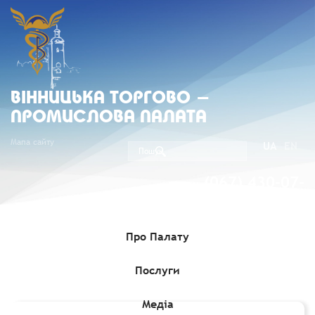
ВIННИЦЬКА ТОРГОВО -
ПРОМИСЛОВА ПАЛАТА
Мапа сайту
UA
EN
(067) 430-07-
05
Про Палату
Послуги
Головна
»
Комерційні пропозиції
»
Тендери щодо постачання
одягу
Медіа