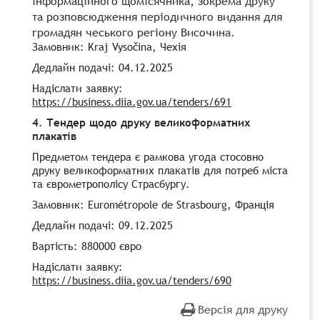
інформаційного щомісячника, зокрема друку
та розповсюдження періодичного видання для
громадян чеського регіону Височина.
Замовник: Kraj Vysočina, Чехія
Дедлайн подачі: 04.12.2025
Надіслати заявку:
https://business.diia.gov.ua/tenders/691
4. Тендер щодо друку великоформатних
плакатів
Предметом тендера є рамкова угода стосовно
друку великоформатних плакатів для потреб міста
та єврометрополісу Страсбургу.
Замовник: Eurométropole de Strasbourg, Франція
Дедлайн подачі: 09.12.2025
Вартість: 880000 євро
Надіслати заявку:
https://business.diia.gov.ua/tenders/690
Версія для друку