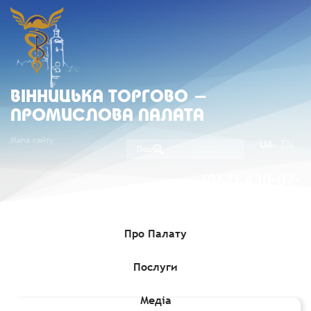
ВIННИЦЬКА ТОРГОВО -
ПРОМИСЛОВА ПАЛАТА
Мапа сайту
UA
EN
(067) 430-07-
05
Про Палату
Послуги
Головна
»
Комерційні пропозиції
»
Тендери щодо постачання
друкованої продукції
Медіа