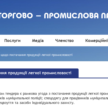
 ТОРГОВО - ПРОМИСЛОВА П
Послуги
Медіа
Членство
Комерційні
 щодо постачання продукції легкої промисловості
ня продукції легкої промисловості
м тендера є рамкова угода з постачання продукції легкої пром
ків муніципальної поліції; спецодягу для працівників муніципа
ецвзуття та засоби індивідуального захисту.