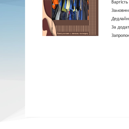
Вартість
Замовник
Дедлайн
За дода
Запропо