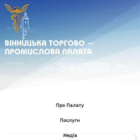
ВIННИЦЬКА ТОРГОВО -
ПРОМИСЛОВА ПАЛАТА
Мапа сайту
UA
EN
(067) 430-07-
05
Про Палату
Послуги
Головна
»
Комерційні пропозиції
»
Тендер щодо постачання та
встановлення меблів
Медіа