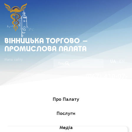
ВIННИЦЬКА ТОРГОВО -
ПРОМИСЛОВА ПАЛАТА
Мапа сайту
UA
EN
(067) 430-07-
05
Про Палату
Послуги
Головна
»
Комерційні пропозиції
»
Тендер щодо постачання
продукції легкої промисловості
Медіа