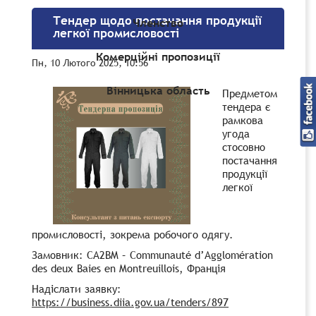
Тендер щодо постачання продукції
Членство
легкої промисловості
Комерційні пропозиції
Пн, 10 Лютого 2025, 10:56
Вінницька область
Предметом
тендера є
рамкова
угода
стосовно
постачання
продукції
легкої
промисловості, зокрема робочого одягу.
Замовник: CA2BM – Communauté d’Agglomération
des deux Baies en Montreuillois, Франція
Надіслати заявку:
https://business.diia.gov.ua/tenders/897