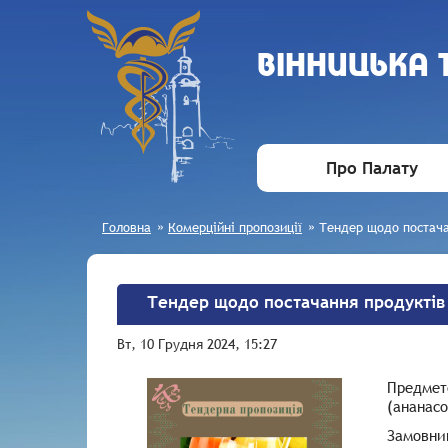
ВIННИЦЬКА
Про Палату
Головна
»
Комерційні пропозиції
»
Тендер щодо постача
Тендер щодо постачання продуктів
Вт, 10 Грудня 2024, 15:27
Предмето
(ананасо
Замовни