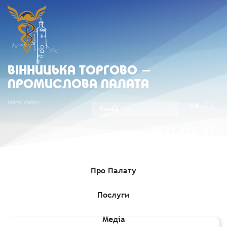
ВIННИЦЬКА ТОРГОВО -
ПРОМИСЛОВА ПАЛАТА
Мапа сайту
UA
EN
(067) 430-07-
05
Про Палату
Послуги
Головна
»
Комерційні пропозиції
»
Тендер щодо постачання
головних уборів
Медіа