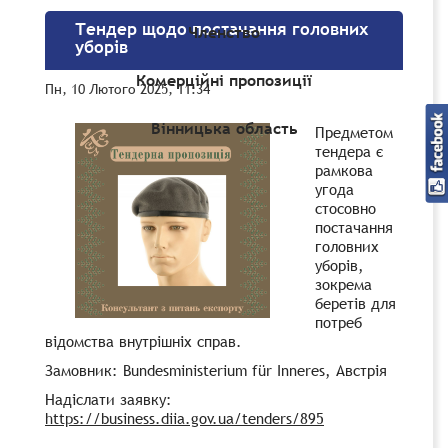
Тендер щодо постачання головних
Членство
уборів
Комерційні пропозиції
Пн, 10 Лютого 2025, 11:34
Вінницька область
Предметом
тендера є
рамкова
угода
стосовно
постачання
головних
уборів,
зокрема
беретів для
потреб
відомства внутрішніх справ.
Замовник: Bundesministerium für Inneres, Австрія
Надіслати заявку:
https://business.diia.gov.ua/tenders/895