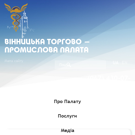
ВIННИЦЬКА ТОРГОВО -
ПРОМИСЛОВА ПАЛАТА
Мапа сайту
UA
EN
(067) 430-07-
05
Про Палату
Послуги
Головна
»
Комерційні пропозиції
»
Тендер на постачання
форменого одягу
Медіа