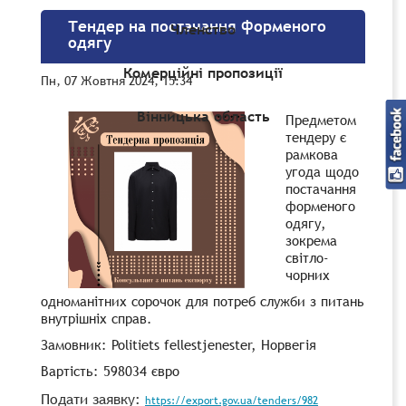
Тендер на постачання форменого
Членство
одягу
Комерційні пропозиції
Пн, 07 Жовтня 2024, 15:34
Вінницька область
Предметом
тендеру є
рамкова
угода щодо
постачання
форменого
одягу,
зокрема
світло-
чорних
одноманітних сорочок для потреб служби з питань
внутрішніх справ.
Замовник: Politiets fellestjenester, Норвегія
Вартість: 598034 євро
Подати заявку:
https://export.gov.ua/tenders/982