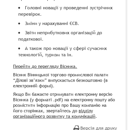
Головні
новації
у проведенні зустрічних
перевірок.
Зміни у нарахуванні ЄСВ.
Звіти неприбуткових організацій до
податкової.
А також про новації у сфері сучасних
технологій, туризм та ін.
Перейти до перегляду Вісника.
Вісник Вінницької торгово-промислової палати
“Ділові зв’язки” випускається безкоштовно (в
електронній формі).
Якщо Ви бажаєте отримувати електронну версію
Вісника (у форматі .
pdf)
на електронну пошту
або
розмістити інформацію про Вашу компанію на
його сторінках, звертайтесь до
відділу
організаційного розвитку та комунікацій
.
Версія для друку