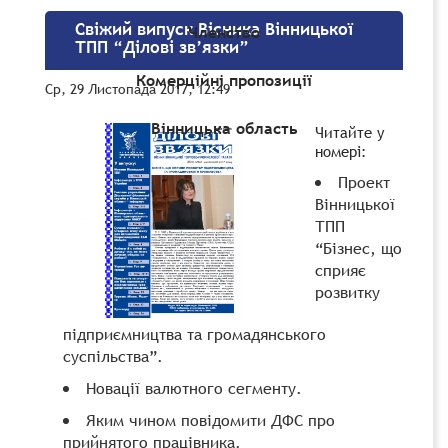
Свіжий випуск Вісника Вінницької
Членство
ТПП “Ділові зв’язки”
Комерційні пропозиції
Ср, 29 Листопада 2017, 12:49
Вінницька область
Читайте у
номері:
Проект
Вінницької
ТПП
“Бізнес, що
сприяє
розвитку
підприємництва та громадянського
суспільства”.
Новації валютного сегменту.
Яким чином повідомити ДФС про
прийнятого працівника.