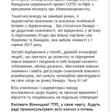
Канадсько-український проект CUTIS та Офіс з
просування експорту при Мінекономрозвитку.
Тематика виходу на зовнішні ринки, є
надзвичайно важливою та викликає особливий
інтерес у підприємниць. Що стосується
Канади —
це додаткові можливості, які відкрились у зв’язку
із підписанням Угоди про вільну торгівлю між
Україною та Канадою, яка набула чинності з 1
серпня 2017 року.
Зустріч відбувалася у теплій, дружній атмосфері
людей, що прагнуть до розвитку та підкорення
нових вершин і поєднала в собі яскраві моменти:
спілкування, обміну думками, збагачення новими
знаннями і навіть дегустацію смаколиків власного
виробництва, які можуть потенційно претендувати
на своє місце на ринку Канади. Чому б і ні!
Всім учасникам і модераторам заходу
висловлюємо щиру подяку за приємні враження і
відчуття та сподіваємось на подальшу співпрацю!
Експерти Вінницької ТПП, у свою чергу, будуть
раді проконсультувати всіх охочих з питань