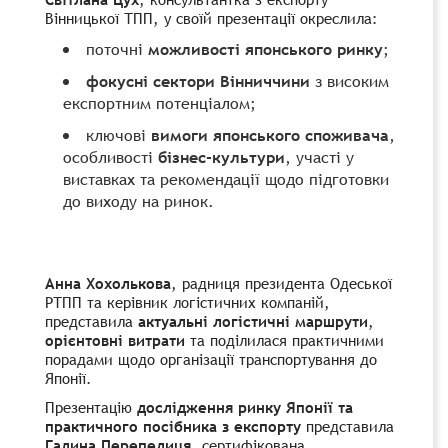
Вінницької ТПП, у своїй презентації окреслила:
поточні
можливості японського ринку
;
фокусні сектори Вінниччини
з високим
експортним потенціалом;
ключові
вимоги японського споживача
,
особливості
бізнес-культури
, участі у
виставках та рекомендації щодо підготовки
до виходу на ринок.
Анна Хохолькова
, радниця президента Одеської
РТПП та керівник логістичних компаній,
представила
актуальні логістичні маршрути
,
орієнтовні витрати
та поділилася практичними
порадами щодо організації транспортування до
Японії.
Презентацію
дослідження ринку Японії та
практичного посібника з експорту
представила
Галина Перепелиця
, сертифікована