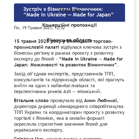
Зустріч з бізнесом Вінниччини:
Членство
“Made in Ukraine — Made for Japan”
Комерційні пропозиції
Пн, 19 Травня 2025, 12:32
Вінницька область
15 травня 2025 року у Вінницькій торгово-
промисловій палаті
відбулася ключова зустріч з
бізнесом регіону в рамках проєкту з розвитку
експорту до Японії –
“Made in Ukraine — Made for
Japan: Можливості та розвиток Вінниччини”
.
Захід об’єднав експертів, представників ТПП,
консультантів та підприємців області, які прагнуть
вийти на один з найвибагливіших та
перспективних ринків Азії — японський.
Вітальне слово
прозвучало від
Анни Любимої
,
директора дирекції міжнародного співробітництва
ТПП України та координаторки проєкту з розвитку
торгівлі з Японією, яка в онлайн-форматі
окреслила стратегічне значення Японії для
українського експорту.
Світлана Цух
, консультантка з експорту