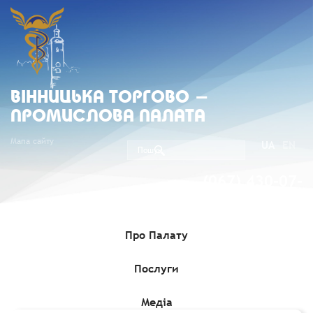
ВIННИЦЬКА ТОРГОВО -
ПРОМИСЛОВА ПАЛАТА
Мапа сайту
UA
EN
(067) 430-07-
05
Про Палату
Послуги
Головна
»
Комерційні пропозиції
»
Відома данська компанія з
дизайну інтер’єру шукає європейського виробника екологічно
чистого домашнього текстилю
Медіа