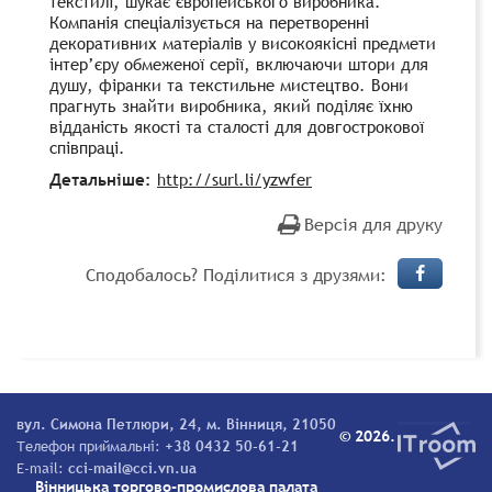
текстилі, шукає європейського виробника.
Компанія спеціалізується на перетворенні
декоративних матеріалів у високоякісні предмети
інтер’єру обмеженої серії, включаючи штори для
душу, фіранки та текстильне мистецтво. Вони
прагнуть знайти виробника, який поділяє їхню
відданість якості та сталості для довгострокової
співпраці.
Детальніше:
http://surl.li/yzwfer
Версія для друку
Сподобалось? Поділитися з друзями:
вул. Симона Петлюри, 24, м. Вінниця, 21050
© 2026.
Телефон приймальні:
+38 0432 50-61-21
E-mail:
cci-mail@cci.vn.ua
Вінницька торгово-промислова палата