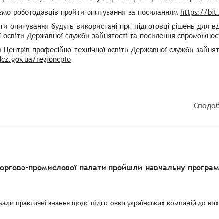
ємо роботодавців пройти опитування за посиланням
https://bit
ти опитування будуть використані при підготовці рішень для в
ї освіти Державної служби зайнятості та посилення спроможност
 Центрів професійно-технічної освіти Державної служби зайнят
dcz.gov.ua/regioncpto
Сподоб
торгово-промислової палати пройшли навчальну програму
мали практичні знання щодо підготовки українських компаній до вихо