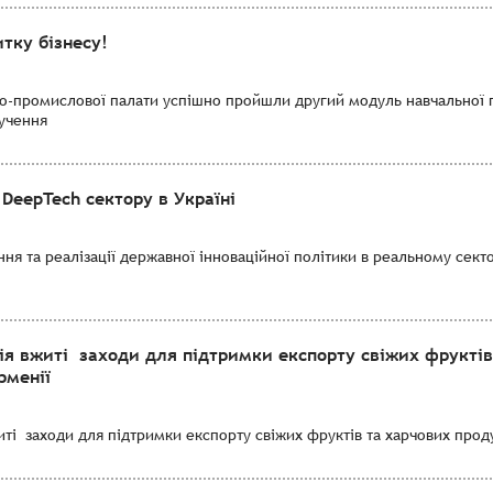
тку бізнесу!
во-промислової палати успішно пройшли другий модуль навчальної 
лучення
DeepTech сектору в Україні
я та реалізації державної інноваційної політики в реальному секто
ія вжиті заходи для підтримки експорту свіжих фруктів
рменії
і заходи для підтримки експорту свіжих фруктів та харчових продук