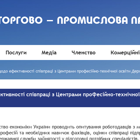
 ТОРГОВО - ПРОМИСЛОВА П
Послуги
Медіа
Членство
Комерційні
одо ефективності співпраці з Центрами професійно-технічної освіти Дер
тивності співпраці з Центрами професійно-технічної
ство економіки України проводить опитування роботодавців з м
рофесій та необхідних навичок фахівців, оцінки співпраці під
ержавної служби зайнятості у підготовці потрібних спеціалістів.