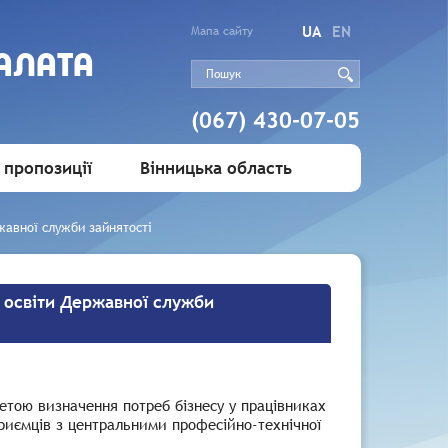
UA
EN
Мапа сайту
АЛАТА
(067) 430-07-05
 пропозиції
Вінницька область
жавної служби зайнятості
 освіти Державної служби
етою визначення потреб бізнесу у працівниках
приємців з центральними професійно-технічної