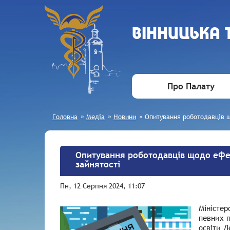
ВIННИЦЬКА
Про Палату
Головна
»
Медіа
»
Новини
»
Опитування роботодавців щ
Опитування роботодавців щодо ефек
зайнятості
Пн, 12 Серпня 2024, 11:07
Міністер
певних п
освіти Д