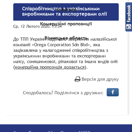
Співробітництво з українськими
Членство
виробниками та експортерами олії
Комерційні пропозиції
Ср, 12 Лютого 2020, 15:34
Вінницька область
До ТПП України надійшло звернення малазійської
компанії «Orega Corporation Sdn Bhd», яка
зацікавлена у налагодженні співробітництва з
українськими виробниками та експортерами
маїсу, соняшникової, ріпакової та інших видів олії
(
комерційна пропозиція додається
).
Версія для друку
Сподобалось? Поділитися з друзями: