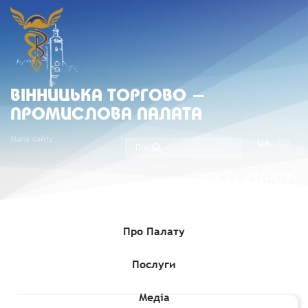
ВIННИЦЬКА ТОРГОВО -
ПРОМИСЛОВА ПАЛАТА
Мапа сайту
UA
EN
(067) 430-07-
05
Про Палату
Послуги
Головна
»
Комерційні пропозиції
»
Співробітництво з
українськими виробниками та експортерами олії
Медіа