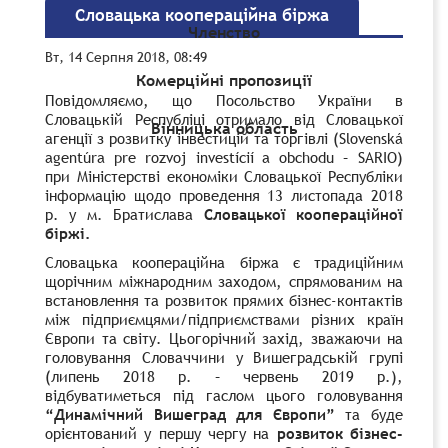
Словацька коопераційна біржа
Членство
Вт, 14 Серпня 2018, 08:49
Комерційні пропозиції
Повідомляємо, що Посольство України в
Словацькій Республіці отримало від Словацької
Вінницька область
агенції з розвитку інвестицій та торгівлі (Slovenská
agentúra pre rozvoj investícií a obchodu – SARIO)
при Міністерстві економіки Словацької Республіки
інформацію щодо проведення 13 листопада 2018
р. у м. Братислава
Словацької коопераційної
біржі.
Словацька коопераційна біржа є традиційним
щорічним міжнародним заходом, спрямованим на
встановлення та розвиток прямих бізнес-контактів
між підприємцями/підприємствами різних країн
Європи та світу. Цьогорічний захід, зважаючи на
головування Словаччини у
Вишеградській групі
(липень 2018 р. – червень 2019 р.),
відбуватиметься під гаслом цього головування
“Динамічний Вишеград для Європи”
та буде
орієнтований у першу чергу на
розвиток бізнес-