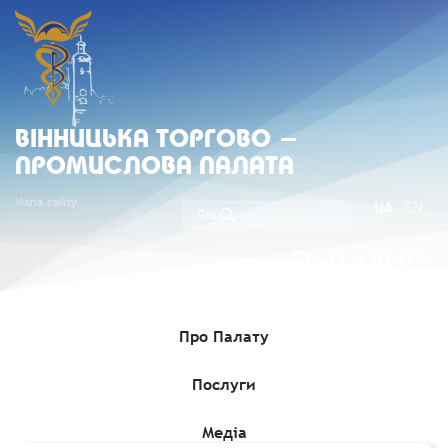
ВIННИЦЬКА ТОРГОВО -
ПРОМИСЛОВА ПАЛАТА
Мапа сайту
UA
EN
(067) 430-07-
05
Про Палату
Послуги
Головна
»
Комерційні пропозиції
»
Шведська компанія, що
спеціалізується на високоякісних меблях для готелів, шукає
довгостроковий контракт із виробником меблів
Медіа