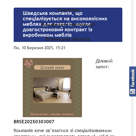
Членство
Шведська компанія, що
спеціалізується на високоякісних
меблях для готелів, шукає
Комерційні пропозиції
довгостроковий контракт із
виробником меблів
Вінницька область
Пн, 10 Березня 2025, 15:21
Діловий
запит:
BRSE20250303007
Компанія хоче зв’язатися зі спеціалізованими
столярами, які виготовляють готельні меблі за