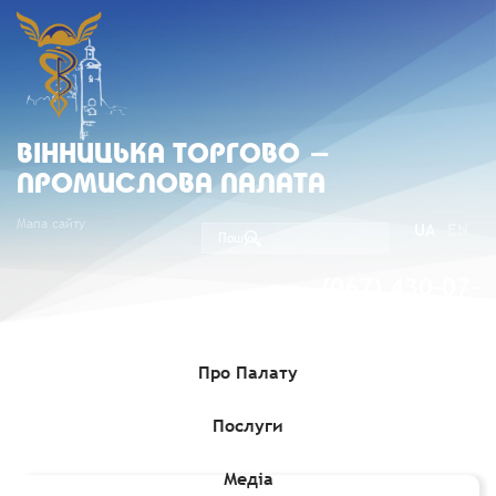
ВIННИЦЬКА ТОРГОВО -
ПРОМИСЛОВА ПАЛАТА
Мапа сайту
UA
EN
(067) 430-07-
05
Про Палату
Послуги
Головна
»
Комерційні пропозиції
»
Щотижневий Інформаційний
бюлетень оренди державного майна від 25.08.2021
Медіа