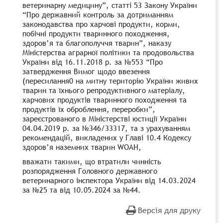
ветеринарну медицину”, статті 53 Закону України
“Про державний контроль за дотриманням
законодавства про харчові продукти, корми,
побічні продукти тваринного походження,
здоров’я та благополуччя тварин”, наказу
Міністерства аграрної політики та продовольства
України від 16.11.2018 р. за №553 “Про
затвердження Вимог щодо ввезення
(пересилання0 на митну територію України живих
тварин та їхнього репродуктивного матеріалу,
харчових продуктів тваринного походження та
продуктів їх оброблення, переробки”,
зареєстрованого в Міністерстві юстиції України
04.04.2019 р. за №346/33317, та з урахуванням
рекомендацій, викладених у Главі 10.4 Кодексу
здоров’я наземних тварин WOAH,
вважати такими, що втратили чинність
розпорядження Головного державного
ветеринарного інспектора України від 14.03.2024
за №25 та від 10.05.2024 за №44.
Версія для друку