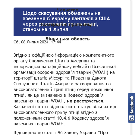
Членство
Щодо скасування обмежень на
ввезення в Україну вантажів з США
через реєстрацію грипу птиці,
Комерційні пропозиції
станом на 1 липня
Вінницька область
Сб, 06 Липня 2024, 17:44
Згідно з офіційною інформацією компетентного
органу Сполучених Штатів Америки та
інформацією на офіційному вебсайті Всесвітньої
організації охорони здоров’я тварин (WOAH) на
території штатів Міссурі та Південна Дакота
Сполучених Штатів Америки захворювання на
високопатогенний грип птиці серед домашньої
птиці, як це визначено в Кодексі здоров’я
наземних тварин WOAH,
не реєструється
.
Зазначені штати відновлюють статус вільних від
високопатогенного грипу птиці згідно з
положеннями статті 10.4.6 Кодексу здоров’я
наземних тварин WOAH.
Відповідно до статті 96 Закону України “Про