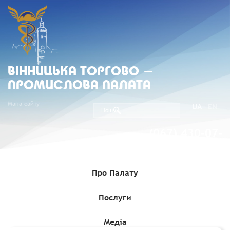
ВIННИЦЬКА ТОРГОВО -
ПРОМИСЛОВА ПАЛАТА
Мапа сайту
UA
EN
(067) 430-07-
05
Про Палату
Послуги
Головна
»
Комерційні пропозиції
»
Щодо скасування обмежень
на ввезення в Україну вантажів з США через реєстрацію грипу
птиці, станом на 1 липня
Медіа