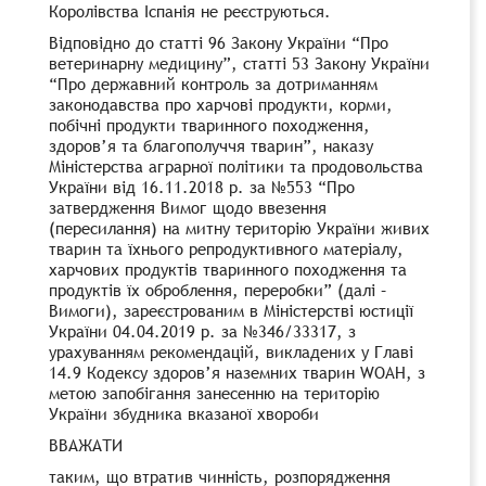
Королівства Іспанія не реєструються.
Відповідно до статті 96 Закону України “Про
ветеринарну медицину”, статті 53 Закону України
“Про державний контроль за дотриманням
законодавства про харчові продукти, корми,
побічні продукти тваринного походження,
здоров’я та благополуччя тварин”, наказу
Міністерства аграрної політики та продовольства
України від 16.11.2018 р. за №553 “Про
затвердження Вимог щодо ввезення
(пересилання) на митну територію України живих
тварин та їхнього репродуктивного матеріалу,
харчових продуктів тваринного походження та
продуктів їх оброблення, переробки” (далі –
Вимоги), зареєстрованим в Міністерстві юстиції
України 04.04.2019 р. за №346/33317, з
урахуванням рекомендацій, викладених у Главі
14.9 Кодексу здоров’я наземних тварин WOAH, з
метою запобігання занесенню на територію
України збудника вказаної хвороби
ВВАЖАТИ
таким, що втратив чинність, розпорядження