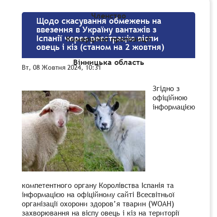
Членство
Щодо скасування обмежень на
ввезення в Україну вантажів з
Іспанії через реєстрацію віспи
Комерційні пропозиції
овець і кіз (станом на 2 жовтня)
Вінницька область
Вт, 08 Жовтня 2024, 10:31
Згідно з
офіційною
інформацією
компетентного органу Королівства Іспанія та
інформацією на офіційному сайті Всесвітньої
організації охорони здоров’я тварин (WOAH)
захворювання на віспу овець і кіз на території