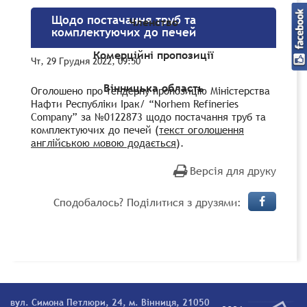
Щодо постачання труб та
Членство
комплектуючих до печей
Комерційні пропозиції
Чт, 29 Грудня 2022, 09:50
Вінницька область
Оголошено про тендерну пропозицію Міністерства
Нафти Республіки Ірак/ “Norhem Refineries
Company” за №0122873 щодо постачання труб та
комплектуючих до печей (
текст оголошення
англійською мовою додається
).
Версія для друку
Сподобалось? Поділитися з друзями:
вул. Симона Петлюри, 24, м. Вінниця, 21050