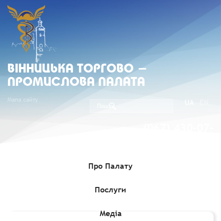
ВIННИЦЬКА ТОРГОВО -
ПРОМИСЛОВА ПАЛАТА
Мапа сайту
UA
EN
(067) 430-07-
05
Про Палату
Послуги
Головна
»
Комерційні пропозиції
»
Щодо постачання труб та
комплектуючих до печей
Медіа