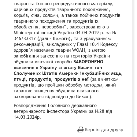
тварин та їхнього репродуктивного матеріалу,
харчових продуктів тваринного походження,
кормів, сіна, соломи, а також побічних продуктів
тваринного походження та продуктів їх
оброблення, переробки”, зареєстрованого в
Міністерстві юстиції України 04.04.2019 р. за №
346/33317 (далі – Вимоги), та з урахуванням
рекомендацій, викладених у Главі 10.4 Кодексу
здоров’я наземних тварин WOАН, з метою
запобігання занесенню на територію України
збудника вказаної хвороби
ЗАБОРОНЕНО
ввезення в Україну зі штату Вашингтон
Сполучених Штатів Америки інкубаційних яєць,
птиці, продуктів, продуктів з неї
(за винятком
продуктів, що пройшли обробку методом, який
гарантує знищення збудника вказаного
захворювання відповідно до Вимог).
Розпорядження Головного державного
ветеринарного інспектора України за №28 від
14.03.2024р.
Версія для друку