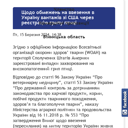
Членство
Щодо обмежень на ввезення в
Україну вантажів зі США через
реєстрацію грипу птиці
Комерційні пропозиції
Пт, 15 Березня 2024, 14:38
Вінницька область
Згідно з офіційною інформацією Всесвітньої
організації охорони здоров’ тварин (WOАН) на
території Сполучених Штатів Америки
зареєстровані випадки захворювання на
високопатогенний грип птиці.
Відповідно до статті 96 Закону України “Про
ветеринарну медицину”, статті 53 Закону України
“Про державний контроль за дотриманням
законодавства про харчові продукти, корми,
побічні продукти тваринного походження,
здоров’я та благополуччя тварин”, наказу
Міністерства аграрної політики та продовольства
України від 16 11.2018 р. № 553 “Про
затвердження Вимог щодо ввезення
(пересилання) на митну територію України живих