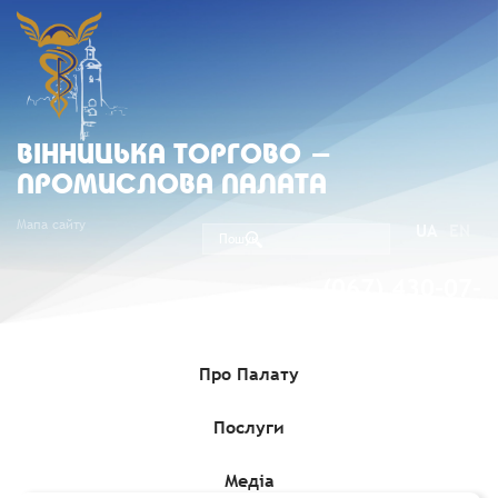
ВIННИЦЬКА ТОРГОВО -
ПРОМИСЛОВА ПАЛАТА
Мапа сайту
UA
EN
(067) 430-07-
05
Про Палату
Послуги
Головна
»
Комерційні пропозиції
»
Щодо обмежень на
ввезення в Україну вантажів зі США через реєстрацію грипу
птиці
Медіа