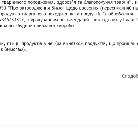
и тваринного походження, здоров’я та благополуччя тварин”, на
№553 “Про затвердження Вимог щодо ввезення (пересилання0 на
продуктів тваринного походження та продуктів їх оброблення, 
а №346/33317, з урахуванням рекомендацій, викладених у Главі
країни збудника вказаної хвороби
єць, птиці, продуктів з неї (за винятком продуктів, що пройшл
ає Вимогам).
Сподоб