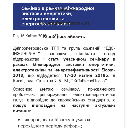
Семінар в рамках Міжнародної
Членство
виставки енергетики,
електротехніки та
Комерційні пропозиції
енергоефективності
Пн, 16 Квітня 2018, 11:32
Вінницька область
Дніпропетровська ТПП та група компаній “ЕДС-
ІНЖИНІРИНГ” запрошує відвідати стенд
підприємства і
стати учасником семінару в
рамках Міжнародної виставки енергетики,
електротехніки та енергоефективності Elcom-
2018,
що відбудеться
17-20 квітня 2018р
. в
Києві, вул. Салютна 2-Б, ВЦ “КиївЕкспоПлаза”.
Основною
метою
семінару, присвяченого
проблемам реформування електроенергетичної
галузі відповідно до європейських стандартів, є
пошук відповідей на наступні актуальні
питання:
як працювати бізнесу в умовах
перехідного періоду реформ;