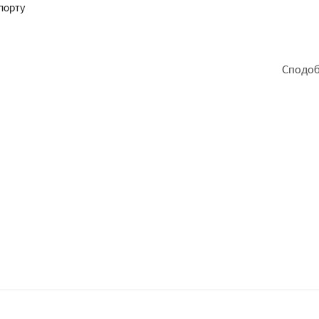
порту
Сподоб