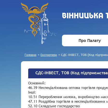
ВIННИЦЬКА
Про Палату
Головна
»
Експортери
»
СДС-ІНВЕСТ, ТОВ (Код підприєм
СДС-ІНВЕСТ, ТОВ (Код підприємства
Основний:
46.39 Неспеціалізована оптова торгівля прод
Інші:
10.51 Перероблення молока, виробництво масл
47.11 Роздрібна торгівля в неспеціалізовани
52.10 Складське господарство