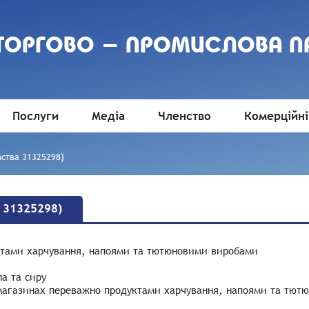
 ТОРГОВО - ПРОМИСЛОВА П
Послуги
Медіа
Членство
Комерційні
ства 31325298)
 31325298)
уктами харчування, напоями та тютюновими виробами
а та сиру
х магазинах переважно продуктами харчування, напоями та тю