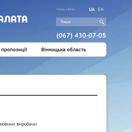
UA
EN
Мапа сайту
АЛАТА
(067) 430-07-05
 пропозиції
Вінницька область
тюновими виробами