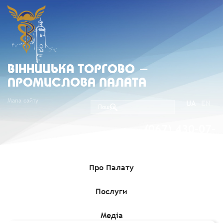
ВIННИЦЬКА ТОРГОВО -
ПРОМИСЛОВА ПАЛАТА
Мапа сайту
UA
EN
(067) 430-07-
05
Про Палату
Послуги
Головна
»
Комерційні пропозиції
»
Румунська компанія, що
займається будівельними та меблевими матеріалами, пропонує
свої канали збуту компаніям
Медіа