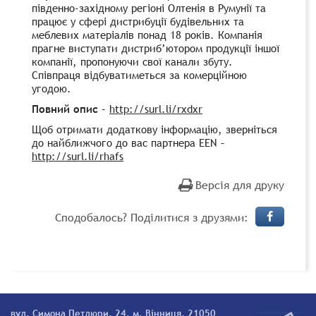
південно-західному регіоні Олтенія в Румунії та
працює у сфері дистрибуції будівельних та
меблевих матеріалів понад 18 років. Компанія
прагне виступати дистриб’ютором продукції іншої
компанії, пропонуючи свої канали збуту.
Співпраця відбуватиметься за комерційною
угодою.
Повний опис
–
http://surl.li/rxdxr
Щоб отримати додаткову інформацію, зверніться
до найближчого до вас партнера EEN –
http://surl.li/rhafs
Версія для друку
Сподобалось? Поділитися з друзями:
вул. Симона Петлюри, 24, м. Вінниця, 21050