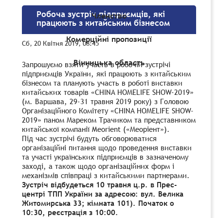
Робоча зустріч підприємців, які
Членство
працюють з китайським бізнесом
Комерційні пропозиції
Сб, 20 Квітня 2019, 08:45
Вінницька область
Запрошуємо взяти участь в робочій зустрічі
підприємців України, які працюють з китайським
бізнесом та планують участь в роботі виставки
китайських товарів «СНINA НОМЕLIFE SHOW-2019»
(м. Варшава, 29-31 травня 2019 року) з Головою
Організаційного Комітету «СНINA НОМЕLIFE SHOW-
2019» паном Мареком Трачиком та представником
китайської компанії Meorient («Меоріент»).
Під час зустрічі будуть обговорюватися
організаційні питання щодо проведення виставки
та участі українських підприємців в зазначеному
заході, а також щодо організаційних форм і
механізмів співпраці з китайськими партнерами.
Зустріч відбудеться 10 травня ц.р. в Прес-
центрі ТПП України за адресою: вул. Велика
Житомирська 33; кімната 101). Початок о
10:30, реєстрація з 10:00.