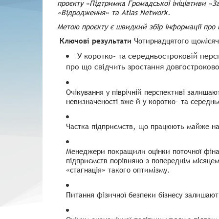
проєкту «Підтримка Громадської ініціативи «
«Відродження» та Atlas Network.
Метою проєкту є швидкий збір інформації про 
Ключові результати
Чотирнадцятого щомісяч
У коротко- та середньостроковій персп
про що свідчить зростання довгостроково
Очікування у піврічній перспективі залишаю
невизначеності вже й у коротко- та середн
Частка підприємств, що працюють майже на 
Менеджери покращили оцінки поточної фінан
підприємств порівняно з попереднім місяцем
«стагнація» такого оптимізму.
Питання фізичної безпеки бізнесу залишають