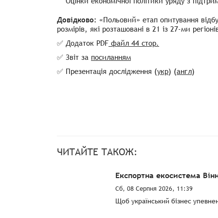
Оцінки економічної політики уряду з підтр
Довідково:
«Польовий» етап опитування відбу
розмірів, які розташовані в 21 із 27-ми регіоні
✅ Додаток
PDF
файл 44 стор.
✅ Звіт за
посиланням
✅ Презентація дослідження (
укр
) (
англ
)
ЧИТАЙТЕ ТАКОЖ:
Експортна екосистема Він
Сб, 08 Серпня 2026, 11:39
Щоб український бізнес упевнен