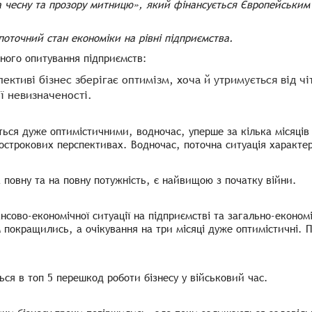
За чесну та прозору митницю», який фінансується Європейським
поточний стан економіки на рівні підприємства.
ного опитування підприємств:
ективі бізнес зберігає оптимізм, хоча й утримується від чі
ї невизначеності.
ться дуже оптимістичними, водночас, уперше за кілька місяців
ьострокових перспективах. Водночас, поточна ситуація характе
повну та на повну потужність, є найвищою з початку війни.
сово-економічної ситуації на підприємстві та загально-економ
 покращились, а очікування на три місяці дуже оптимістичні. П
ся в топ 5 перешкод роботи бізнесу у військовий час.