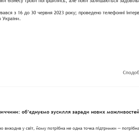
имки бізнесу трохи погіршились, але поки залишаються задовіл
вався з 16 до 30 червня 2023 року; проведено телефонні інтер
в України.
Сподоб
ниччини: об’єднуємо зусилля заради нових можливостей
о виходив у світ, йому потрібна не одна точка підтримки — потрібн