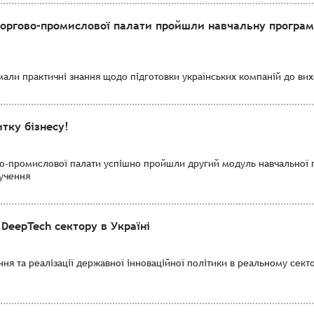
торгово-промислової палати пройшли навчальну програму
мали практичні знання щодо підготовки українських компаній до вихо
тку бізнесу!
во-промислової палати успішно пройшли другий модуль навчальної 
лучення
DeepTech сектору в Україні
я та реалізації державної інноваційної політики в реальному секто