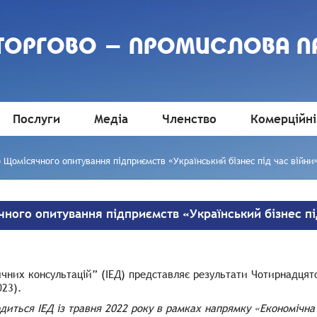
 ТОРГОВО - ПРОМИСЛОВА П
Послуги
Медіа
Членство
Комерційні
 Щомісячного опитування підприємств «Український бізнес під час війни
ного опитування підприємств «Український бізнес під
ичних консультацій” (ІЕД)
представляє
результати Чотирнадцят
023).
иться ІЕД із травня 2022 року в рамках напрямку «Економічна 