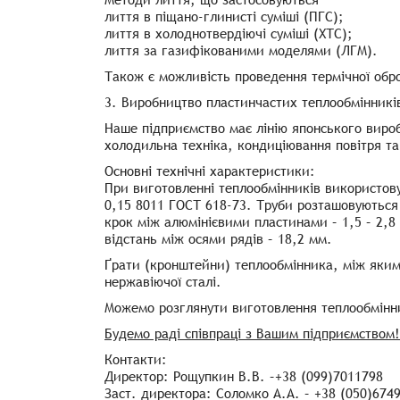
лиття в піщано-глинисті суміші (ПГС);
лиття в холоднотвердіючі суміші (ХТС);
лиття за газифікованими моделями (ЛГМ).
Також є можливість проведення термічної обро
3. Виробництво пластинчастих теплообмінникі
Наше підприємство має лінію японського вироб
холодильна техніка, кондиціювання повітря та 
Основні технічні характеристики:
При виготовленні теплообмінників використов
0,15 8011 ГОСТ 618-73. Труби розташовуються
крок між алюмінієвими пластинами – 1,5 – 2,8
відстань між осями рядів – 18,2 мм.
Ґрати (кронштейни) теплообмінника, між яким
нержавіючої сталі.
Можемо розглянути виготовлення теплообмінни
Будемо раді співпраці з Вашим підприємством!
Контакти:
Директор: Рощупкин В.В. –+38 (099)7011798
Заст. директора: Соломко А.А. – +38 (050)674