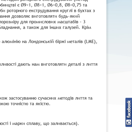
бництві є Ø9×1, Ø8×1, Ø6×0,8, Ø8×0,75 та
би роторного екструдування круглі в бухтах з
нання дозволяє виготовляти будь-який
ипорозміру для промислових масштабів – 3
обладнання, а також для інших галузей. Крім
 алюмінію на Лондонській біржі металів (LME),
жливості дають нам виготовляти деталі з лиття
кож застосуванню сучасних методів лиття та
кою точністю та якістю.
сті і марки сплаву, що заливається).