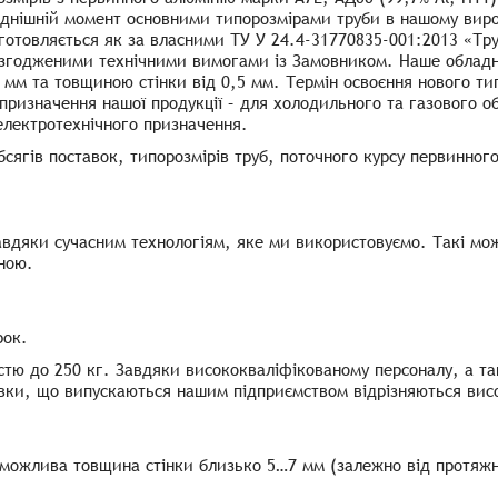
однішній момент основними типорозмірами труби в нашому виро
готовляється як за власними ТУ У 24.4-31770835-001:2013 «Тру
за узгодженими технічними вимогами із Замовником. Наше облад
0 мм та товщиною стінки від 0,5 мм. Термін освоєння нового т
не призначення нашої продукції – для холодильного та газового 
електротехнічного призначення.
сягів поставок, типорозмірів труб, поточного курсу первинного
завдяки сучасним технологіям, яке ми використовуємо. Такі мо
іною.
рок.
стю до 250 кг. Завдяки висококваліфікованому персоналу, а та
ивки, що випускаються нашим підприємством відрізняються висо
 можлива товщина стінки близько 5…7 мм (залежно від протяжно