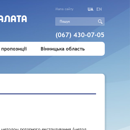
UA
EN
Мапа сайту
АЛАТА
(067) 430-07-05
 пропозиції
Вінницька область
) методом роторного екструдування (метод