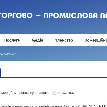
 ТОРГОВО - ПРОМИСЛОВА П
Послуги
Медіа
Членство
Комерційні
ОРГМОНТАЖ"
омерційну пропозицію нашого підприємства.
озмірів з первинного алюмінію марки А7Е, АД00 (99,7% Al, Н11