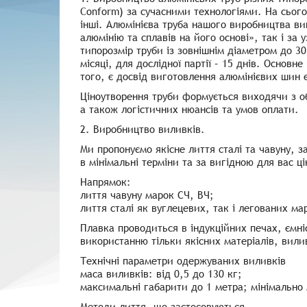
Conform) за сучасними технологіями. На сьог
інші. Алюмінієва труба нашого виробництва ви
алюмінію та сплавів на його основі», так і 
типорозмір труби із зовнішнім діаметром до 3
місяці, для дослідної партії – 15 днів. Основ
того, є досвід виготовлення алюмінієвих шин 
Ціноутворення труби формується виходячи з об
а також логістичних нюансів та умов оплати.
2. Виробництво виливків.
Ми пропонуємо якісне лиття сталі та чавуну, 
в мінімальні терміни та за вигідною для вас ц
Напрямок:
лиття чавуну марок СЧ, ВЧ;
лиття сталі як вуглецевих, так і легованих ма
Плавка проводиться в індукційних печах, ємні
використанню тільки якісних матеріалів, вил
Технічні параметри одержуваних виливків
маса виливків: від 0,5 до 130 кг;
максимальні габарити до 1 метра; мінімально
Методи лиття, що застосовуються