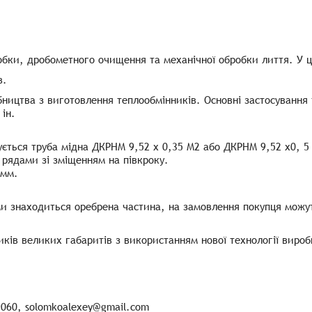
бки, дробометного очищення та механічної обробки лиття. У це
в.
ництва з виготовлення теплообмінників. Основні застосування
ін.
ується труба мідна ДКРНМ 9,52 х 0,35 М2 або ДКРНМ 9,52 х0, 
 рядами зі зміщенням на півкроку.
 мм.
и знаходиться оребрена частина, на замовлення покупця можут
ків великих габаритів з використанням нової технології вироб
9060, solomkoalexey@gmail.com