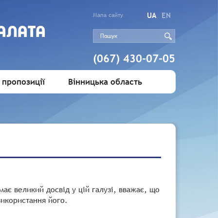
UA
EN
Мапа сайту
АЛАТА
(067) 430-07-05
 пропозиції
Вінницька область
має великий досвід у цій галузі, вважає, що
використання його.