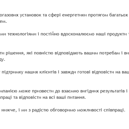
огазових установок та сфері енергетики протягом багатьох р
тем.
тніми технологіями і постійно вдосконалюємо наші продукти
бити рішення, які повністю відповідають вашим потребам і 
ду.
підтримку наших клієнтів і завжди готові відповісти на ваш
панією може призвести до взаємно вигідних результатів і с
праці та відповісти на всі ваші питання.
и нижче, і ми з радістю обговоримо можливості співпраці.