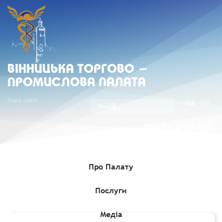
ВIННИЦЬКА ТОРГОВО -
ПРОМИСЛОВА ПАЛАТА
Мапа сайту
UA
EN
(067) 430-07-
05
Про Палату
Послуги
Головна
»
Комерційні пропозиції
»
Пропозиція Алжирської
компанії у сфері будівництва
Медіа