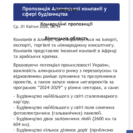
Пропозиція Алжирської компанії у
Членство
сфері будівництва
Комерційні пропозиції
Ср, 01 Квітня 2026, 08:54
Вінницька область
Компанія в Алжирі, що спеціалізується на імпорті,
експорті, торгівлі та міжнародному консалтингу.
Компанія представляє іноземні компанії в Африці
та арабських країнах.
Враховуючи потенціал промисловості України,
важливість алжирського ринку з перезапуском та
відновленням раніше зупинених та призупинених
проектів, а також запуск нових мегапроектів за
програмою “2024-2029” у різних секторах, а саме:
– Будівництво найбільшого у світі сталеливарного
кар’єру.
– Будівництво найбільшого у світі поля сонячних
фотоелектричних (гальванічних) панелей.
– Будівництво двох залізничних ліній (2600 км та
604 км).
– Будівництво кількох ділянок доріг (приблизно