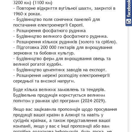
3200 км) (1100 км)
– Повторне відкриття вугільної шахти, закритої в
1960-х роках.
– Будівництво поля сонячних панелей для
постачання електроенергії Європі.
– Розширення фосфатного рудника
– Будівництво великого фосфатного рудника.
– Розширення кількох рудників (золото та срібло).
– Підготовка 200 000 гектарів для вирощування
зернових та бобових культур.
– Будівництво ферм для вирощування овець та
великої рогатої худоби.
– Будівництво цементних заводів на експорт.
– Розширення мережі розподілу електроенергії
середньої та високої напруги.
Буде кілька великих замовлень та тендерів.
Будівельна продукція користується великим
попитом у рамках цієї програми (2024-2029).
Якщо вас зацікавила пропозиція щодо просування
продукції вашої країни в Алжирі та навіть у
сусідніх країнах, а також представлення вашої
компанії, якщо у вас є інші пропозиції або вам
потрібна додаткова інформація, будь ласка, не