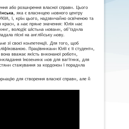
ення або розширення власної справи. Цього
інська
, яка є власницею мовного центру
УКіМ, і, крім цього, надзвичайно освіченою та
 краси, а має пряме значення: Юлія має
книг, володіє шістьма мовами, об’їздила
адала пісні на англійську мову.
ме зі своєї компетенції. Для того, щоб
аліфікованою. Працівниками Юлії є її студенти,
вона вважає якість виконаної роботи,
икладання іноземних мов для вагітних, для
остями стажування за кордоном і порадила
формацію для створення власної справи, але й