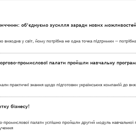
ниччини: об’єднуємо зусилля заради нових можливостей
о виходив у світ, йому потрібна не одна точка підтримки — потрібн
торгово-промислової палати пройшли навчальну програму
мали практичні знання щодо підготовки українських компаній до вихо
тку бізнесу!
во-промислової палати успішно пройшли другий модуль навчальної 
лучення