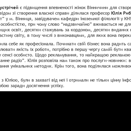
устрічей
є підвищення впевненості жінок Вінничини для створ
відом зі створення власної справи ділилася професор
Юлія Риб
т” у м. Вінниця, завідувачем кафедри іноземної філології у КН
особистістю, при чому слово “надзвичайно” вживається не для
ищих освіт, десятки стажувань за кордоном, десятки виданих 
астину світу, в тому числі з виконавцями, для яких вона перекл
ила себе як професіонала. Починати свій бізнес вона радить са
лювати якість їх роботи, потрібно в першу чергу самій бути кв
у сенсі особисто. Щодо рекламування, то найкращою рекламою 
анне радіо”. Юлія розповіла нам також про послуги-новинки: в
тання унікальних методик. Крім того, вона поділилася можлив
 з Юлією, були в захваті від неї і отримали не тільки цінну ін
обою заради досягнення успіху.