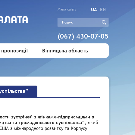
UA
EN
Мапа сайту
АЛАТА
(067) 430-07-05
 пропозиції
Вінницька область
успільства”
шести зустрічей з жінками-підприємцями в
ицтва та громадянського суспільства”
, який
 США з міжнародного розвитку та Корпусу