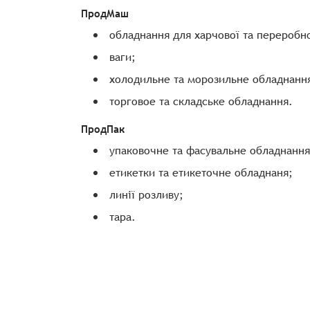
ПродМаш
обладнання для харчової та переробн
ваги;
холодильне та морозильне обладнанн
торговое та складське обладнання.
ПродПак
упаковочне та фасувальне обладнання 
етикетки та етикеточне обладнаня;
линії розливу;
тара.