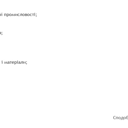
ої промисловості;
я;
і матеріали;
Сподоб