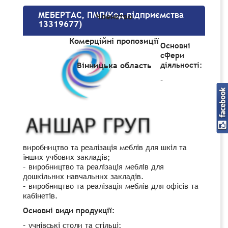
МЕБЕРТАС, ПМП(Код підприємства
Членство
13319677)
Комерційні пропозиції
Основні
сфери
діяльності:
Вінницька область
–
виробництво та реалізація меблів для шкіл та
інших учбових закладів;
– виробництво та реалізація меблів для
дошкільних навчальних закладів.
– виробництво та реалізація меблів для офісів та
кабінетів.
Основні види продукції:
– учнівські столи та стільці;