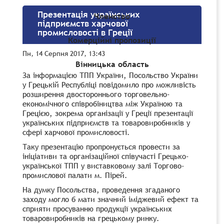
Презентація українських
Членство
підприємств харчової
промисловості в Греції
Комерційні пропозиції
Пн, 14 Серпня 2017, 13:43
Вінницька область
За інформацією ТПП України, Посольство України
у Грецькій Республіці повідомило про можливість
розширення двостороннього торговельно-
економічного співробіництва між Україною та
Грецією, зокрема організації у Греції презентації
українських підприємств та товаровиробників у
сфері харчової промисловості.
Таку презентацію пропронується провести за
ініціативи та організаційної співучасті Грецько-
української ТПП у виставковому залі Торгово-
промислової палати м. Пірей.
На думку Посольства, проведення згаданого
заходу могло б мати значний іміджевий ефект та
сприяти просуванню продукції українських
товаровиробників на грецькому ринку.