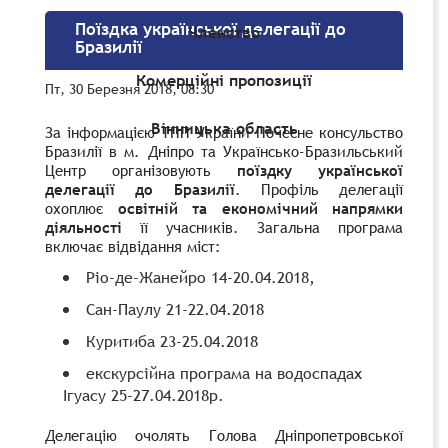
Поїздка української делегації до
Членство
Бразилії
Комерційні пропозиції
Пт, 30 Березня 2018, 08:30
Вінницька область
За інформацією ТПП України Почесне консульство
Бразилії в м. Дніпро та Українсько-Бразильський
Центр організовують
поїздку української
делегації до Бразилії
. Профіль делегації
охоплює
освітній та економічний напрямки
діяльності
її учасників. Загальна програма
включає відвідання міст:
Ріо-де-Жанейро 14-20.04.2018,
Сан-Паулу 21-22.04.2018
Куритиба 23-25.04.2018
екскурсійна програма на водоспадах
Ігуасу 25-27.04.2018р.
Делегацію очолять Голова Дніпропетровської