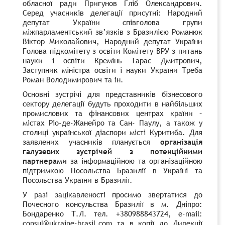
обласної ради Пригунов Гліб Олександрович.
Серед учасників делегації присутні: Народний
депутат України співголова групи
міжпарламентський зв’язків з Бразилією Романюк
Віктор Миколайович, Народний депутат України
Голова підкомітету з освіти Комітету ВРУ з питань
науки і освіти Кремінь Тарас Дмитрович,
Заступник міністра освіти і науки України Треба
Роман Володимирович та ін.
Основні зустрічі для представників бізнесового
сектору делегації будуть проходити в найбільших
промислових та фінансових центрах країни –
містах Ріо-де-Жанейро та Сан- Паулу, а також у
столиці української діаспори місті Куритиба. Для
заявлених учасників планується
організація
галузевих зустрічей з потенційними
партнерами
за інформаційною та організаційною
підтримкою Посольства Бразилії в Україні та
Посольства України в Бразилії.
У разі зацікавленості просимо звертатися до
Почесного консульства Бразилії в м. Дніпро:
Бондаренко Т.Л. тел. +380988843724,
e-mail:
consul@ukraine-brasil.com
та в копії до Дирекції