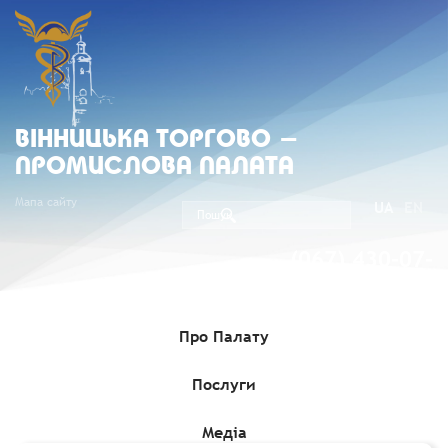
ВIННИЦЬКА ТОРГОВО -
ПРОМИСЛОВА ПАЛАТА
Мапа сайту
UA
EN
(067) 430-07-
05
Про Палату
Послуги
Головна
»
Комерційні пропозиції
»
Постачання текстильних
виробів для готелів, ресторанів, кафе, барів, харчових
виробництв та інших закладів гостинності та туризму
Медіа