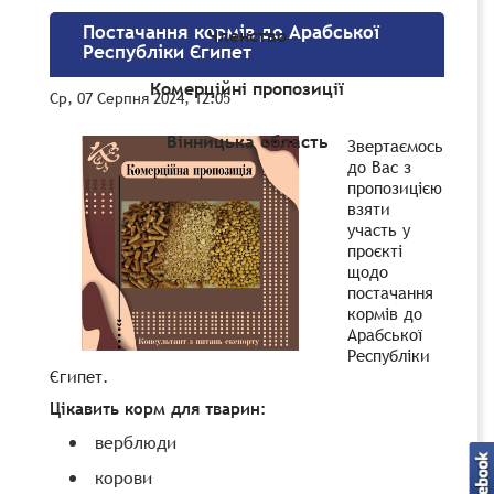
Постачання кормів до Арабської
Членство
Республіки Єгипет
Комерційні пропозиції
Ср, 07 Серпня 2024, 12:05
Вінницька область
Звертаємось
до Вас з
пропозицією
взяти
участь у
проєкті
щодо
постачання
кормів до
Арабської
Республіки
Єгипет.
Цікавить корм для тварин:
верблюди
корови