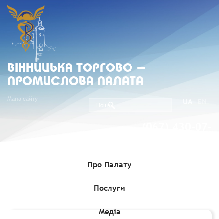
ВIННИЦЬКА ТОРГОВО -
ПРОМИСЛОВА ПАЛАТА
Мапа сайту
UA
EN
(067) 430-07-
05
Про Палату
Послуги
Головна
»
Комерційні пропозиції
»
Постачання кормів до
Арабської Республіки Єгипет
Медіа