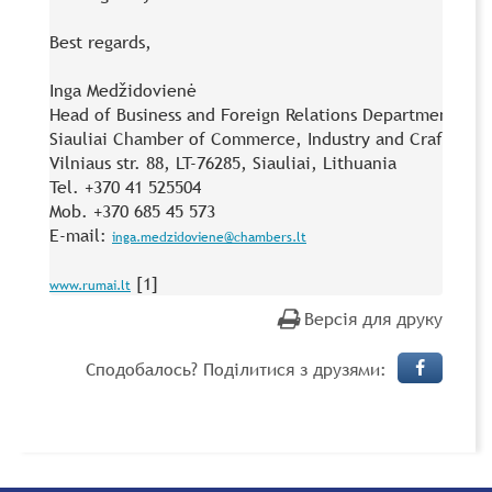
Best regards,

Inga Medžidovienė

Head of Business and Foreign Relations Department

Siauliai Chamber of Commerce, Industry and Crafts

Vilniaus str. 88, LT-76285, Siauliai, Lithuania

Tel. +370 41 525504

Mob. +370 685 45 573

E-mail: 
inga.medzidoviene@chambers.lt
www.rumai.lt
Версія для друку
Сподобалось? Поділитися з друзями: