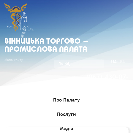
ВIННИЦЬКА ТОРГОВО -
ПРОМИСЛОВА ПАЛАТА
Мапа сайту
UA
EN
(067) 430-07-
05
Про Палату
Послуги
Головна
»
Комерційні пропозиції
»
Пошук українських
виробників паливних брикет
Медіа