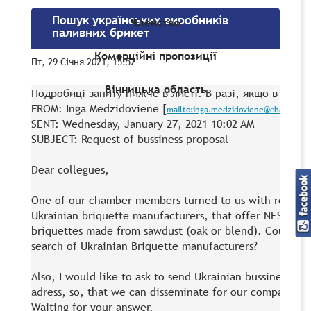
Пошук українських виробників
Членство
паливних брикет
Комерційні пропозиції
Пт, 29 Січня 2021, 15:52
Вінницька область
FROM: Inga Medzidoviene [
mailto:inga.medzidoviene@chambers.
SENT: Wednesday, January 27, 2021 10:02 AM

SUBJECT: Request of bussiness proposal

Dear collegues,

One of our chamber members turned to us with request 
Ukrainian briquette manufacturers, that offer NESTRO t
briquettes made from sawdust (oak or blend). Could you
search of Ukrainian Briquette manufacturers?

Also, I would like to ask to send Ukrainian bussiness pro
adress, so, that we can disseminate for our companies. Is
Waiting for your answer.
