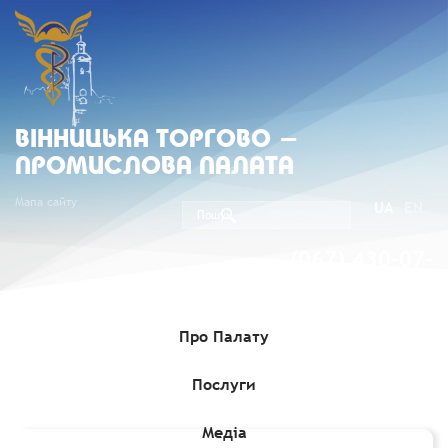
ВIННИЦЬКА ТОРГОВО -
ПРОМИСЛОВА ПАЛАТА
Мапа сайту
UA
EN
(067) 430-07-
05
Про Палату
Послуги
Головна
»
Комерційні пропозиції
»
Пошук партнерів у
залізничній галузі
Медіа