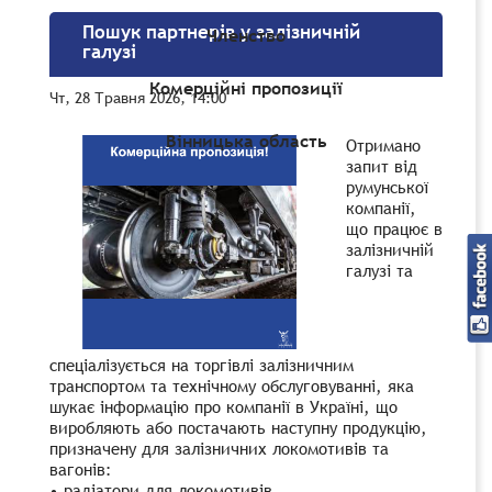
Пошук партнерів у залізничній
Членство
галузі
Комерційні пропозиції
Чт, 28 Травня 2026, 14:00
Вінницька область
Отримано
запит від
румунської
компанії,
що працює в
залізничній
галузі та
спеціалізується на торгівлі залізничним
транспортом та технічному обслуговуванні, яка
шукає інформацію про компанії в Україні, що
виробляють або постачають наступну продукцію,
призначену для залізничних локомотивів та
вагонів:
• радіатори для локомотивів