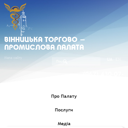
ВIННИЦЬКА ТОРГОВО -
ПРОМИСЛОВА ПАЛАТА
Мапа сайту
UA
EN
(067) 430-07-
05
Про Палату
Послуги
Головна
»
Комерційні пропозиції
»
Польський виробник олій
холодного віджиму шукає постачальника органічних очищених
волоських горіхів
Медіа