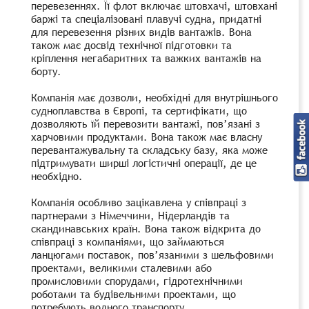
перевезеннях. Її флот включає штовхачі, штовхані
баржі та спеціалізовані плавучі судна, придатні
для перевезення різних видів вантажів. Вона
також має досвід технічної підготовки та
кріплення негабаритних та важких вантажів на
борту.
Компанія має дозволи, необхідні для внутрішнього
судноплавства в Європі, та сертифікати, що
дозволяють їй перевозити вантажі, пов’язані з
харчовими продуктами. Вона також має власну
перевантажувальну та складську базу, яка може
підтримувати ширші логістичні операції, де це
необхідно.
Компанія особливо зацікавлена ​​у співпраці з
партнерами з Німеччини, Нідерландів та
скандинавських країн. Вона також відкрита до
співпраці з компаніями, що займаються
ланцюгами поставок, пов’язаними з шельфовими
проектами, великими сталевими або
промисловими спорудами, гідротехнічними
роботами та будівельними проектами, що
потребують водного транспорту.