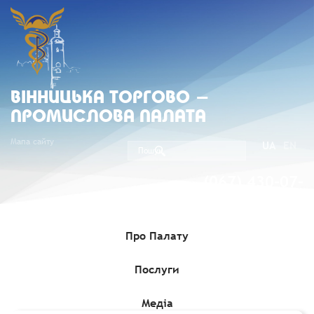
ВIННИЦЬКА ТОРГОВО -
ПРОМИСЛОВА ПАЛАТА
Мапа сайту
UA
EN
(067) 430-07-
05
Про Палату
Послуги
Головна
»
Комерційні пропозиції
»
Польський оператор
внутрішніх водних перевезень пропонує міжнародні річкові
вантажні перевезення європейськими водними шляхами
Медіа