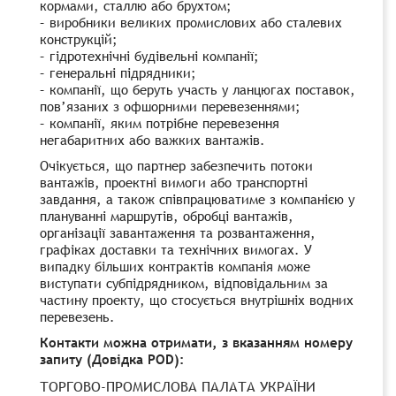
кормами, сталлю або брухтом;
– виробники великих промислових або сталевих
конструкцій;
– гідротехнічні будівельні компанії;
– генеральні підрядники;
– компанії, що беруть участь у ланцюгах поставок,
пов’язаних з офшорними перевезеннями;
– компанії, яким потрібне перевезення
негабаритних або важких вантажів.
Очікується, що партнер забезпечить потоки
вантажів, проектні вимоги або транспортні
завдання, а також співпрацюватиме з компанією у
плануванні маршрутів, обробці вантажів,
організації завантаження та розвантаження,
графіках доставки та технічних вимогах. У
випадку більших контрактів компанія може
виступати субпідрядником, відповідальним за
частину проекту, що стосується внутрішніх водних
перевезень.
Контакти можна отримати, з вказанням номеру
запиту (Довідка POD):
ТОРГОВО-ПРОМИСЛОВА ПАЛАТА УКРАЇНИ