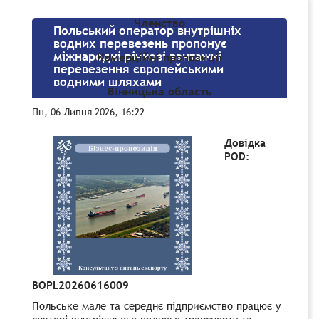
Членство
Польський оператор внутрішніх
водних перевезень пропонує
міжнародні річкові вантажні
Комерційні пропозиції
перевезення європейськими
водними шляхами
Вінницька область
Пн, 06 Липня 2026, 16:22
Довідка
POD:
BOPL20260616009
Польське мале та середнє підприємство працює у
секторі внутрішнього водного транспорту та