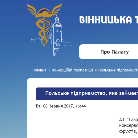
ВIННИЦЬКА
Про Палату
Головна
»
Комерційні пропозиції
»
Польське підприємств
Польське підприємство, яке займаєт
Вт, 06 Червня 2017, 16:44
АТ “Laso
консерво
фруктів,