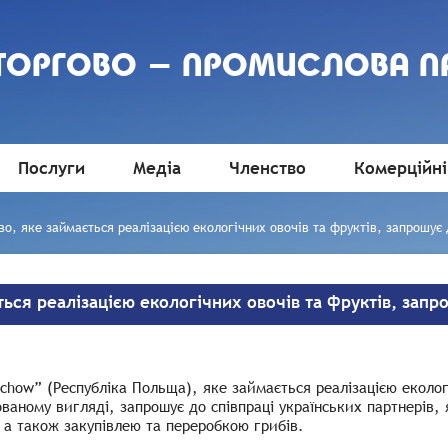
 ТОРГОВО - ПРОМИСЛОВА П
Послуги
Медіа
Членство
Комерційні
о, яке займається реалізацією екологічних овочів та фруктів, запрошує 
ься реалізацією екологічних овочів та фруктів, запр
chow” (Республіка Польща), яке займається реалізацією екологі
ваному вигляді, запрошує до співпраці українських партнерів, 
 а також закупівлею та переробкою грибів.