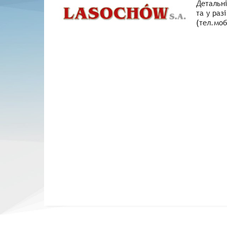
Детальні
та у раз
(тел.моб