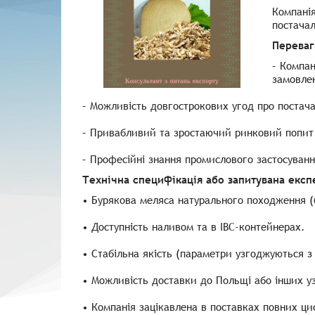
Компанія
постачал
Переваг
– Компан
замовле
– Можливість довгострокових угод про постач
– Привабливий та зростаючий ринковий попит 
– Професійні знання промислового застосуванн
Технічна специфікація або запитувана експ
• Бурякова меляса натурального походження (
• Доступність наливом та в IBC-контейнерах.
• Стабільна якість (параметри узгоджуються з
• Можливість доставки до Польщі або інших у
• Компанія зацікавлена ​​в поставках повних ци