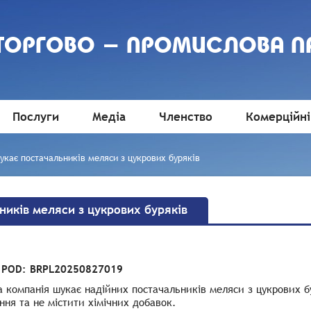
 ТОРГОВО - ПРОМИСЛОВА П
Послуги
Медіа
Членство
Комерційні
укає постачальників меляси з цукрових буряків
ників меляси з цукрових буряків
 POD:
BRPL20250827019
 компанія шукає надійних постачальників меляси з цукрових б
ня та не містити хімічних добавок.