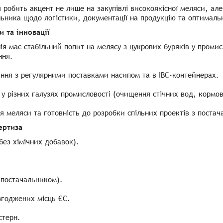
 робить акцент не лише на закупівлі високоякісної меляси, але
ьника щодо логістики, документації на продукцію та оптималь
и та інновації
ія має стабільний попит на мелясу з цукрових буряків у проми
ння.
ання з регулярними поставками насипом та в IBC-контейнерах.
у різних галузях промисловості (очищення стічних вод, кормов
я меляси та готовність до розробки спільних проектів з поста
ертиза
без хімічних добавок).
 постачальником).
згоджених місць ЄС.
стерн.