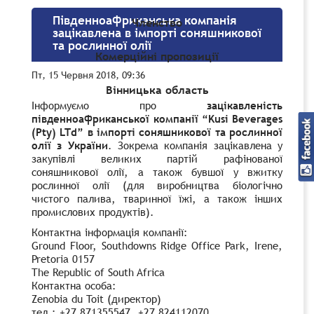
Південноафриканська компанія
Членство
зацікавлена в імпорті соняшникової
та рослинної олії
Комерційні пропозиції
Пт, 15 Червня 2018, 09:36
Вінницька область
Інформуємо про
зацікавленість
південноафриканської компанії “Kusi Beverages
(Pty) LTd” в імпорті соняшникової та рослинної
олії з України
. Зокрема компанія зацікавлена у
закупівлі великих партій рафінованої
соняшникової олії, а також бувшої у вжитку
рослинної олії (для виробництва біологічно
чистого палива, тваринної їжі, а також інших
промислових продуктів).
Контактна інформація компанії:
Ground Floor, Southdowns Ridge Office Park, Irene,
Pretoria 0157
The Republic of South Africa
Контактна особа:
Zenobia du Toit (директор)
тел.: +27 871355547, +27 824112070