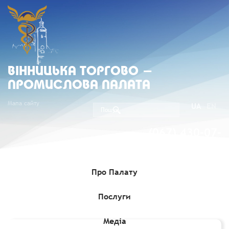
ВIННИЦЬКА ТОРГОВО -
ПРОМИСЛОВА ПАЛАТА
Мапа сайту
UA
EN
(067) 430-07-
05
Про Палату
Послуги
Головна
»
Комерційні пропозиції
»
Південноафриканська
компанія зацікавлена в імпорті соняшникової та рослинної олії
Медіа